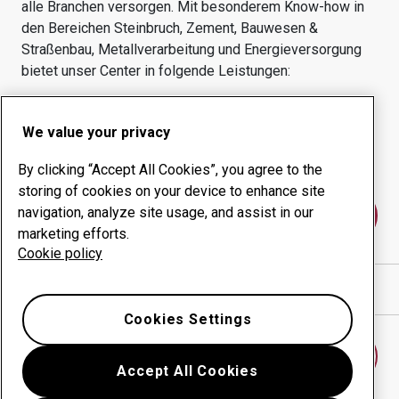
alle Branchen versorgen.
Mit besonderem Know-how in
den Bereichen
Steinbruch, Zement, Bauwesen &
Straßenbau, Metallverarbeitung und Energieversorgung
bietet unser Center in
folgende Leistungen:
Verschleißprodukte
Beratungsangebote
We value your privacy
Management der
Eigene Produktion
Betriebszeit
By clicking “Accept All Cookies”, you agree to the
storing of cookies on your device to enhance site
navigation, analyze site usage, and assist in our
Kontakt
marketing efforts.
Cookie policy
Wegbeschreibung in Google Maps anzeigen
Cookies Settings
Anderes Verschleißcenter finden
Accept All Cookies