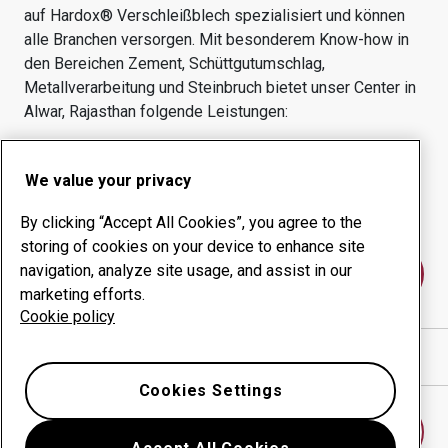
auf Hardox® Verschleißblech spezialisiert und können
alle Branchen versorgen.
Mit besonderem Know-how in
den Bereichen
Zement, Schüttgutumschlag,
Metallverarbeitung und Steinbruch
bietet unser Center in
Alwar, Rajasthan
folgende Leistungen:
Verschleißprodukte
Beratungsangebote
We value your privacy
Management der
Eigene Produktion
Betriebszeit
By clicking “Accept All Cookies”, you agree to the
storing of cookies on your device to enhance site
navigation, analyze site usage, and assist in our
Kontakt
marketing efforts.
Cookie policy
Wegbeschreibung in Google Maps anzeigen
Cookies Settings
Anderes Verschleißcenter finden