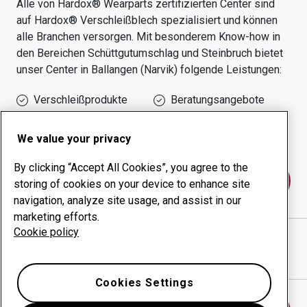
Alle von Hardox® Wearparts zertifizierten Center sind
auf Hardox® Verschleißblech spezialisiert und können
alle Branchen versorgen.
Mit besonderem Know-how in
den Bereichen
Schüttgutumschlag und Steinbruch
bietet
unser Center in
Ballangen (narvik)
folgende Leistungen:
Verschleißprodukte
Beratungsangebote
Management der
Eigene Produktion
Betriebszeit
We value your privacy
By clicking “Accept All Cookies”, you agree to the
Kontakt
storing of cookies on your device to enhance site
navigation, analyze site usage, and assist in our
marketing efforts.
Cookie policy
BAMEK AS
website
Wegbeschreibung in Google Maps anzeigen
Cookies Settings