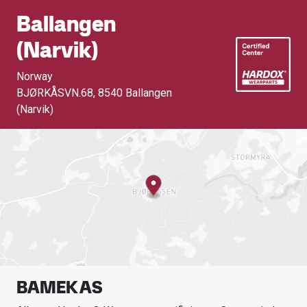
Ballangen
(narvik)
Norway
BJØRKÅSVN.68
,
8540 Ballangen
(Narvik)
BAMEK AS