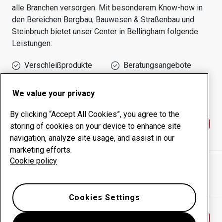
alle Branchen versorgen.
Mit besonderem Know-how in
den Bereichen
Bergbau, Bauwesen & Straßenbau und
Steinbruch
bietet unser Center in
Bellingham
folgende
Leistungen:
Verschleißprodukte
Beratungsangebote
Management der
Eigene Produktion
Betriebszeit
We value your privacy
By clicking “Accept All Cookies”, you agree to the
Kontakt
storing of cookies on your device to enhance site
navigation, analyze site usage, and assist in our
marketing efforts.
Cookie policy
BLUE STAR WELDING, LLC
website
Wegbeschreibung in Google Maps anzeigen
Cookies Settings
Anderes Verschleißcenter finden