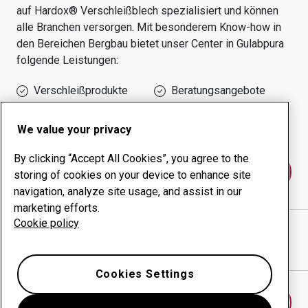
auf Hardox® Verschleißblech spezialisiert und können
alle Branchen versorgen.
Mit besonderem Know-how in
den Bereichen
Bergbau
bietet unser Center in
Gulabpura
folgende Leistungen:
Verschleißprodukte
Beratungsangebote
Management der
Eigene Produktion
Betriebszeit
We value your privacy
By clicking “Accept All Cookies”, you agree to the
Kontakt
storing of cookies on your device to enhance site
navigation, analyze site usage, and assist in our
marketing efforts.
Cookie policy
MM ENGINEERING
website
Wegbeschreibung in Google Maps anzeigen
Cookies Settings
Anderes Verschleißcenter finden