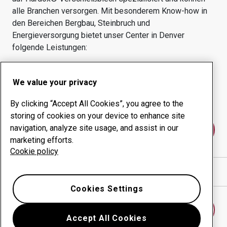
alle Branchen versorgen.
Mit besonderem Know-how in
den Bereichen
Bergbau, Steinbruch und
Energieversorgung
bietet unser Center in
Denver
folgende Leistungen:
Verschleißprodukte
Beratungsangebote
We value your privacy
Management der
Eigene Produktion
Betriebszeit
By clicking “Accept All Cookies”, you agree to the
storing of cookies on your device to enhance site
navigation, analyze site usage, and assist in our
Kontakt
marketing efforts.
Cookie policy
Wegbeschreibung in Google Maps anzeigen
Cookies Settings
Anderes Verschleißcenter finden
Accept All Cookies