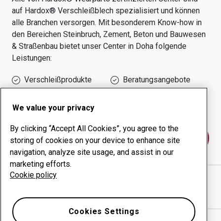
auf Hardox® Verschleißblech spezialisiert und können
alle Branchen versorgen.
Mit besonderem Know-how in
den Bereichen
Steinbruch, Zement, Beton und Bauwesen
& Straßenbau
bietet unser Center in
Doha
folgende
Leistungen:
Verschleißprodukte
Beratungsangebote
Management der
Eigene Produktion
Betriebszeit
We value your privacy
By clicking “Accept All Cookies”, you agree to the
Kontakt
storing of cookies on your device to enhance site
navigation, analyze site usage, and assist in our
marketing efforts.
Cookie policy
DOHA INDUSTRIES AND ENG. SERVICES
website
Wegbeschreibung in Google Maps anzeigen
Cookies Settings