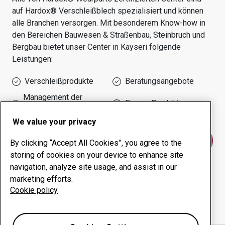
auf Hardox® Verschleißblech spezialisiert und können
alle Branchen versorgen.
Mit besonderem Know-how in
den Bereichen
Bauwesen & Straßenbau, Steinbruch und
Bergbau
bietet unser Center in
Kayseri
folgende
Leistungen:
Verschleißprodukte
Beratungsangebote
Management der
Eigene Produktion
Betriebszeit
We value your privacy
Kontakt
By clicking “Accept All Cookies”, you agree to the
storing of cookies on your device to enhance site
navigation, analyze site usage, and assist in our
marketing efforts.
KD KARTALLAR SAC SANAYİ VE TİCARET LTD. ŞTİ.
Cookie policy
website
Wegbeschreibung in Google Maps anzeigen