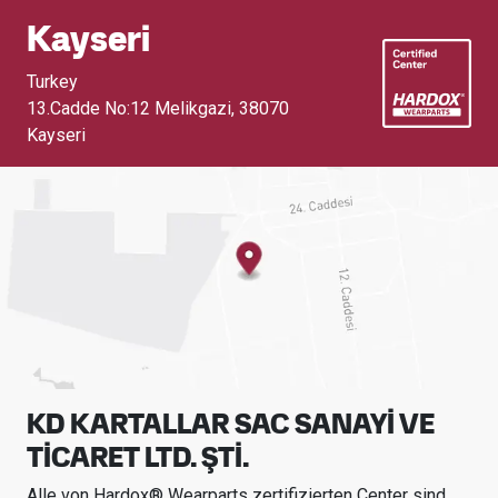
Kayseri
Turkey
13.Cadde No:12 Melikgazi
,
38070
Kayseri
KD KARTALLAR SAC SANAYİ VE
TİCARET LTD. ŞTİ.
Alle von Hardox® Wearparts zertifizierten Center sind