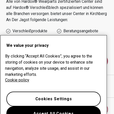
Alle von Hardox® Wearparts zertifizierten Center sind
auf Hardox® Verschleißblech spezialisiert und können
alle Branchen versorgen.
bietet unser Center in
Kirchberg
An Der Jagst
folgende Leistungen:
Verschleißprodukte
Beratungsangebote
Management der
Eigene Produktion
Betriebszeit
We value your privacy
By clicking “Accept All Cookies”, you agree to the
Kontakt
storing of cookies on your device to enhance site
navigation, analyze site usage, and assist in our
marketing efforts.
Cookie policy
ROLAND DEEG GMBH
website
Wegbeschreibung in Google Maps anzeigen
Cookies Settings
Anderes Verschleißcenter finden
Accept All Cookies