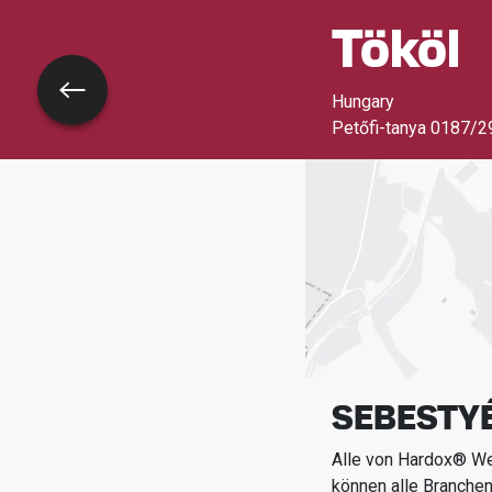
Tököl
Zurück
Hungary
Petőfi-tanya 0187/29
SEBESTY
Alle von Hardox® Wea
können alle Branche