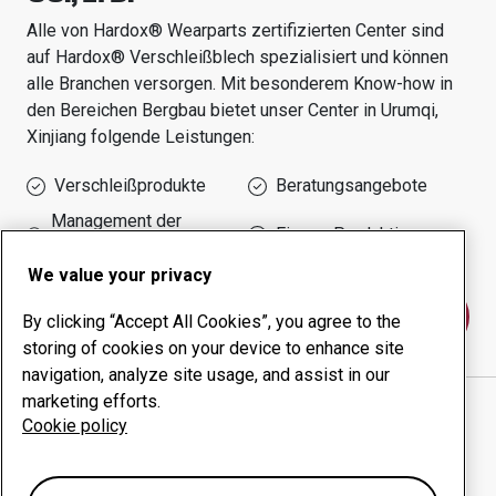
Alle von Hardox® Wearparts zertifizierten Center sind
auf Hardox® Verschleißblech spezialisiert und können
alle Branchen versorgen.
Mit besonderem Know-how in
den Bereichen
Bergbau
bietet unser Center in
Urumqi,
Xinjiang
folgende Leistungen:
Verschleißprodukte
Beratungsangebote
Management der
Eigene Produktion
Betriebszeit
We value your privacy
Kontakt
By clicking “Accept All Cookies”, you agree to the
storing of cookies on your device to enhance site
navigation, analyze site usage, and assist in our
marketing efforts.
XINJIANG DEQUAN MINING MACHINERY
Cookie policy
MANUFACTURING CO., LTD.
website
Wegbeschreibung in Google Maps anzeigen