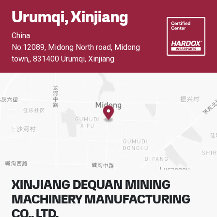
Urumqi, Xinjiang
China
No.12089, Midong North road, Midong
town,
,
831400 Urumqi, Xinjiang
XINJIANG DEQUAN MINING
MACHINERY MANUFACTURING
CO., LTD.