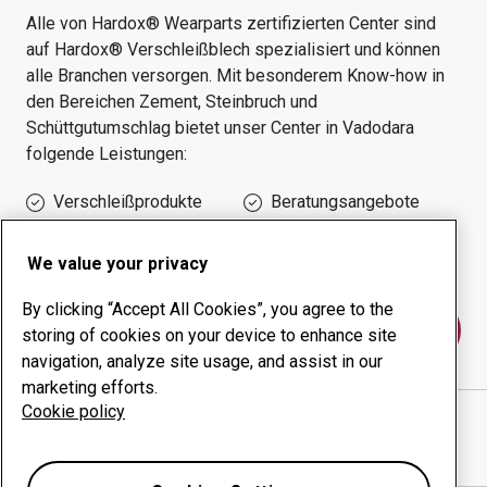
Alle von Hardox® Wearparts zertifizierten Center sind
auf Hardox® Verschleißblech spezialisiert und können
alle Branchen versorgen.
Mit besonderem Know-how in
den Bereichen
Zement, Steinbruch und
Schüttgutumschlag
bietet unser Center in
Vadodara
folgende Leistungen:
Verschleißprodukte
Beratungsangebote
Management der
Eigene Produktion
Betriebszeit
We value your privacy
By clicking “Accept All Cookies”, you agree to the
Kontakt
storing of cookies on your device to enhance site
navigation, analyze site usage, and assist in our
marketing efforts.
Cookie policy
SCORPIO ENGINEERING COMPANY
website
Wegbeschreibung in Google Maps anzeigen