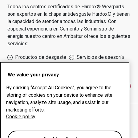
Todos los centros certificados de Hardox® Wearparts
son expertos en la chapa antidesgaste Hardox® y tienen
la capacidad de atender a todas las industrias.
Con
especial experiencia en
Cemento y Suministro de
energía
nuestro centro en
Ambattur
ofrece los siguientes
servicios:
Productos de desgaste
Servicios de asesoría
Gestión inteligente
Producción interna
We value your privacy
Póngase en contacto con nosotros
By clicking “Accept All Cookies”, you agree to the
storing of cookies on your device to enhance site
navigation, analyze site usage, and assist in our
marketing efforts.
ROTOAUTO ENGINEERING SOLUTIONS PVT
sitio
Cookie policy
web
Mostrar direcciones en Google Maps