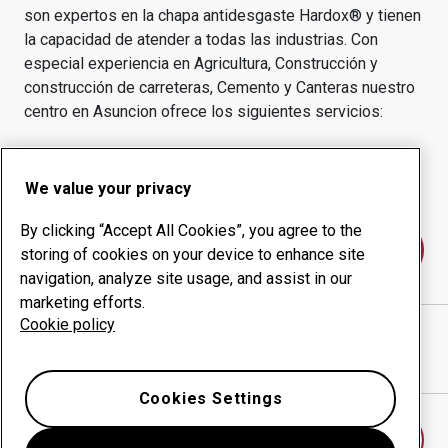
son expertos en la chapa antidesgaste Hardox® y tienen
la capacidad de atender a todas las industrias.
Con
especial experiencia en
Agricultura, Construcción y
construcción de carreteras, Cemento y Canteras
nuestro
centro en
Asuncion
ofrece los siguientes servicios:
Productos de desgaste
Servicios de asesoría
Gestión inteligente
Producción interna
We value your privacy
By clicking “Accept All Cookies”, you agree to the
Póngase en contacto con nosotros
storing of cookies on your device to enhance site
navigation, analyze site usage, and assist in our
marketing efforts.
Cookie policy
PAMPEIRO S.A
sitio web
Mostrar direcciones en Google Maps
Cookies Settings
Encontrar otro centro de desgaste