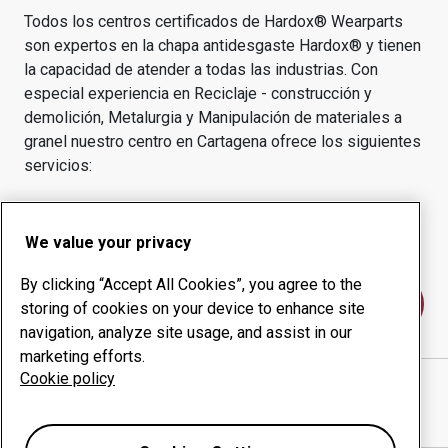
Todos los centros certificados de Hardox® Wearparts
son expertos en la chapa antidesgaste Hardox® y tienen
la capacidad de atender a todas las industrias.
Con
especial experiencia en
Reciclaje - construcción y
demolición, Metalurgia y Manipulación de materiales a
granel
nuestro centro en
Cartagena
ofrece los siguientes
servicios:
Productos de desgaste
Servicios de asesoría
Gestión inteligente
Producción interna
We value your privacy
By clicking “Accept All Cookies”, you agree to the
Póngase en contacto con nosotros
storing of cookies on your device to enhance site
navigation, analyze site usage, and assist in our
marketing efforts.
Cookie policy
METALMECANICA PROMOAMBIENTAL
sitio web
Mostrar direcciones en Google Maps