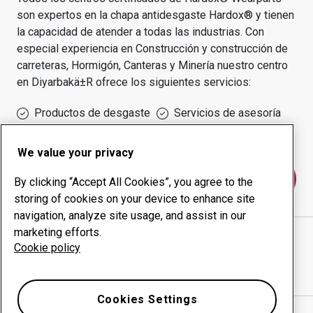
son expertos en la chapa antidesgaste Hardox® y tienen
la capacidad de atender a todas las industrias.
Con
especial experiencia en
Construcción y construcción de
carreteras, Hormigón, Canteras y Minería
nuestro centro
en
Diyarbakä±r
ofrece los siguientes servicios:
Productos de desgaste
Servicios de asesoría
Gestión inteligente
Producción interna
We value your privacy
Póngase en contacto con nosotros
By clicking “Accept All Cookies”, you agree to the
storing of cookies on your device to enhance site
navigation, analyze site usage, and assist in our
marketing efforts.
ADEM ÇELİK MAKİNA METAL İNŞ. OTO. İTH. İHR.
Cookie policy
TAAH.
sitio web
Mostrar direcciones en Google Maps
Cookies Settings