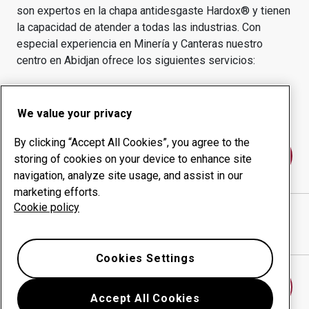
son expertos en la chapa antidesgaste Hardox® y tienen
la capacidad de atender a todas las industrias.
Con
especial experiencia en
Minería y Canteras
nuestro
centro en
Abidjan
ofrece los siguientes servicios:
Productos de desgaste
Servicios de asesoría
Gestión inteligente
Producción interna
We value your privacy
By clicking “Accept All Cookies”, you agree to the
Póngase en contacto con nosotros
storing of cookies on your device to enhance site
navigation, analyze site usage, and assist in our
marketing efforts.
Cookie policy
D.M.D. SARL
sitio web
Mostrar direcciones en Google Maps
Cookies Settings
Encontrar otro centro de desgaste
Accept All Cookies