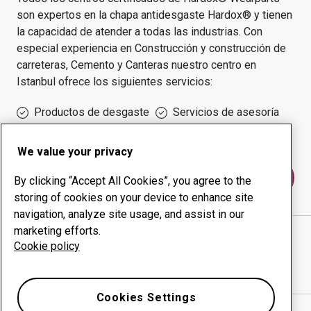
son expertos en la chapa antidesgaste Hardox® y tienen
la capacidad de atender a todas las industrias.
Con
especial experiencia en
Construcción y construcción de
carreteras, Cemento y Canteras
nuestro centro en
Istanbul
ofrece los siguientes servicios:
Productos de desgaste
Servicios de asesoría
Gestión inteligente
Producción interna
We value your privacy
Póngase en contacto con nosotros
By clicking “Accept All Cookies”, you agree to the
storing of cookies on your device to enhance site
navigation, analyze site usage, and assist in our
marketing efforts.
ÖZEN MAK. DİZAYN İML. MONTAJ TAAH. SAN. VE
Cookie policy
TİC. LTD. ŞTİ.
sitio web
Mostrar direcciones en Google Maps
Cookies Settings