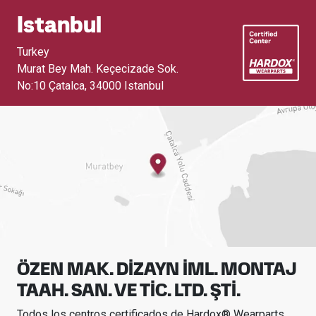
Istanbul
Turkey
Murat Bey Mah. Keçecizade Sok.
No:10 Çatalca
,
34000 Istanbul
ÖZEN MAK. DİZAYN İML. MONTAJ
TAAH. SAN. VE TİC. LTD. ŞTİ.
Todos los centros certificados de Hardox® Wearparts