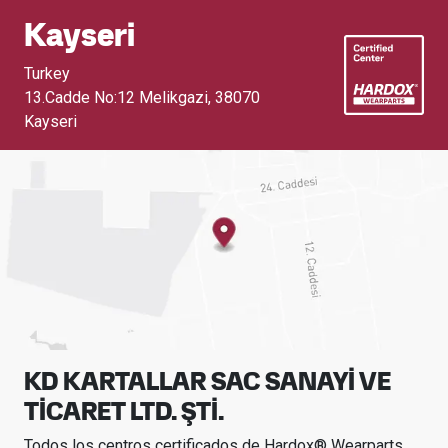
Kayseri
Turkey
13.Cadde No:12 Melikgazi
,
38070
Kayseri
KD KARTALLAR SAC SANAYİ VE
TİCARET LTD. ŞTİ.
Todos los centros certificados de Hardox® Wearparts