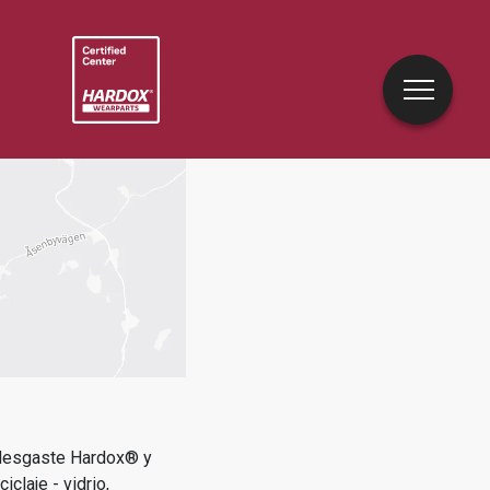
idesgaste Hardox® y
iclaje - vidrio,