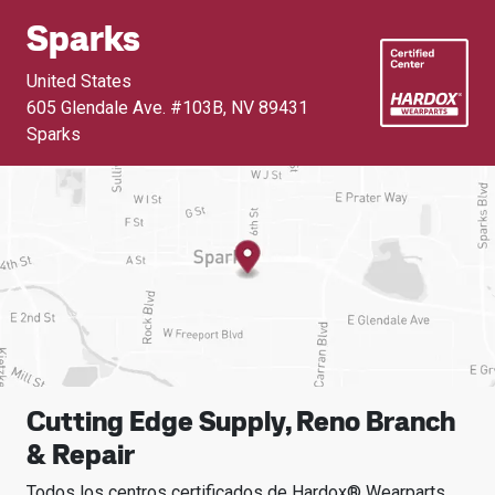
Sparks
United States
605 Glendale Ave. #103B
,
NV 89431
Sparks
Cutting Edge Supply, Reno Branch
& Repair
Todos los centros certificados de Hardox® Wearparts