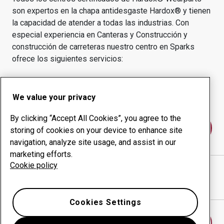
son expertos en la chapa antidesgaste Hardox® y tienen
la capacidad de atender a todas las industrias.
Con
especial experiencia en
Canteras y Construcción y
construcción de carreteras
nuestro centro en
Sparks
ofrece los siguientes servicios:
Productos de desgaste
Servicios de asesoría
Gestión inteligente
Producción interna
We value your privacy
By clicking “Accept All Cookies”, you agree to the
Póngase en contacto con nosotros
storing of cookies on your device to enhance site
navigation, analyze site usage, and assist in our
marketing efforts.
Cookie policy
Cutting Edge Supply, Reno Branch & Repair
sitio web
Mostrar direcciones en Google Maps
Cookies Settings
Encontrar otro centro de desgaste