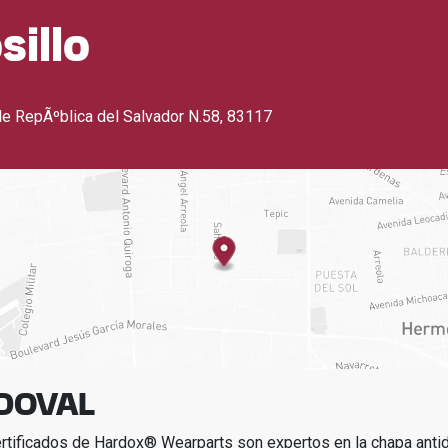
illo
lle RepÃºblica del Salvador N.58
,
83117
DOVAL
ertificados de Hardox® Wearparts son expertos en la chapa ant