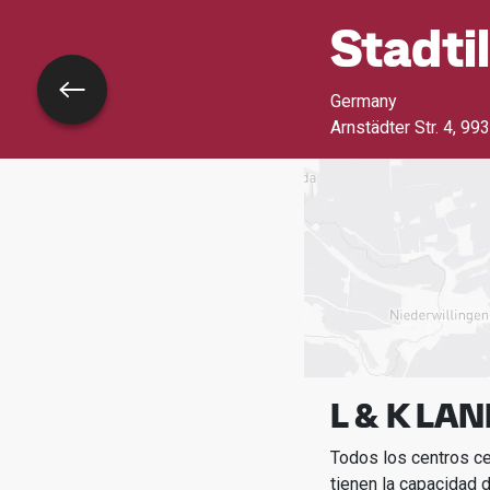
Stadti
Volver
Germany
Arnstädter Str. 4
,
993
L & K LA
Todos los centros c
tienen la capacidad d