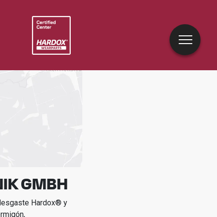
NIK GMBH
idesgaste Hardox® y
rmigón,