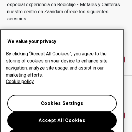
especial experiencia en
Reciclaje - Metales y Canteras
nuestro centro en
Zaandam
ofrece los siguientes
servicios:
Productos de desgaste
Servicios de asesoría
Gestión inteligente
Producción interna
We value your privacy
By clicking “Accept All Cookies”, you agree to the
Póngase en contacto con nosotros
storing of cookies on your device to enhance site
navigation, analyze site usage, and assist in our
marketing efforts.
Cookie policy
GEHA LAVERMAN B.V.
sitio web
Mostrar direcciones en Google Maps
Cookies Settings
Encontrar otro centro de desgaste
Accept All Cookies