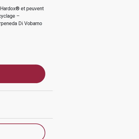
e Hardox® et peuvent
cyclage –
rpeneda Di Vobarno