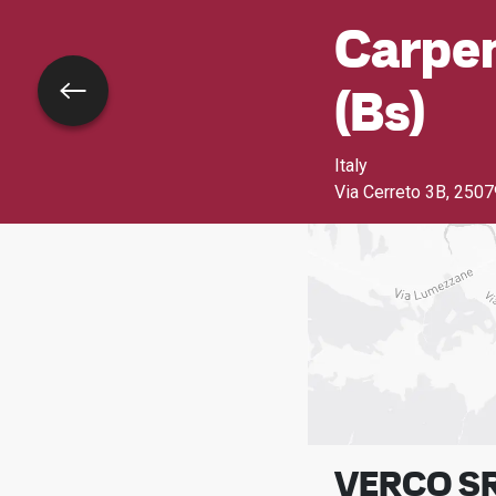
Carpen
(bs)
Retour
Italy
Via Cerreto 3B
,
25079
VERCO S