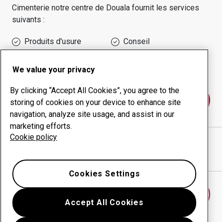
Cimenterie
notre centre de
Douala
fournit les services
suivants :
Produits d'usure
Conseil
Gestion des temps de
Production interne
disponibilité
We value your privacy
By clicking “Accept All Cookies”, you agree to the
Contactez-nous
storing of cookies on your device to enhance site
navigation, analyze site usage, and assist in our
marketing efforts.
Cookie policy
MECANIK SARL
site Internet
Afficher l’itinéraire sur Google Maps
Cookies Settings
Trouver un autre centre d’usure
Accept All Cookies