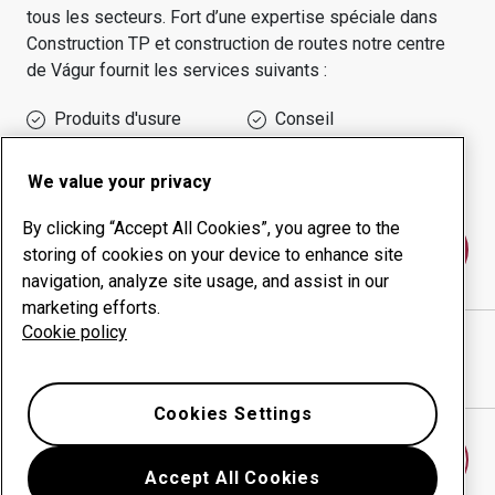
tous les secteurs.
Fort d’une expertise spéciale dans
Construction TP et construction de routes
notre centre
de
Vágur
fournit les services suivants :
Produits d'usure
Conseil
Gestion des temps de
Production interne
disponibilité
We value your privacy
By clicking “Accept All Cookies”, you agree to the
Contactez-nous
storing of cookies on your device to enhance site
navigation, analyze site usage, and assist in our
marketing efforts.
Cookie policy
SP/F ROCK TRAWLDOORS
site Internet
Afficher l’itinéraire sur Google Maps
Cookies Settings
Trouver un autre centre d’usure
Accept All Cookies