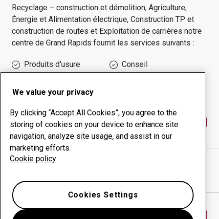
Recyclage – construction et démolition, Agriculture,
Énergie et Alimentation électrique, Construction TP et
construction de routes et Exploitation de carrières
notre
centre de
Grand Rapids
fournit les services suivants :
Produits d'usure
Conseil
Gestion des temps de
Production interne
disponibilité
We value your privacy
By clicking “Accept All Cookies”, you agree to the
Contactez-nous
storing of cookies on your device to enhance site
navigation, analyze site usage, and assist in our
marketing efforts.
Cookie policy
AIS CONSTRUCTION EQUIPMENT
site Internet
Afficher l’itinéraire sur Google Maps
Cookies Settings
Trouver un autre centre d’usure