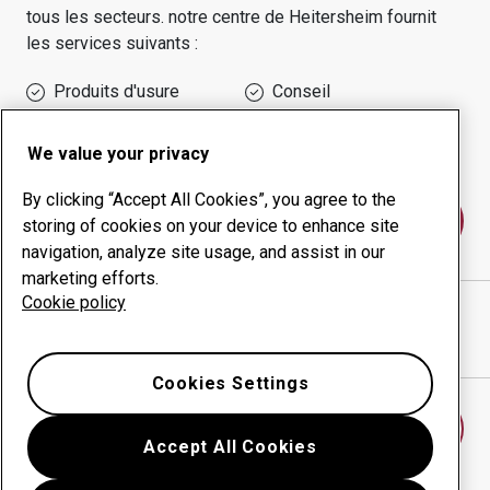
tous les secteurs.
notre centre de
Heitersheim
fournit
les services suivants :
Produits d'usure
Conseil
Gestion des temps de
Production interne
disponibilité
We value your privacy
By clicking “Accept All Cookies”, you agree to the
Contactez-nous
storing of cookies on your device to enhance site
navigation, analyze site usage, and assist in our
marketing efforts.
Cookie policy
WITEC AG
site Internet
Afficher l’itinéraire sur Google Maps
Cookies Settings
Trouver un autre centre d’usure
Accept All Cookies