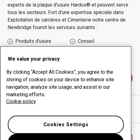
experts de la plaque d’usure Hardox® et peuvent servir
tous les secteurs.
Fort d’une expertise spéciale dans
Exploitation de carrières et Cimenterie
notre centre de
Newbridge
fournit les services suivants :
Produits d'usure
Conseil
Gestion des temps de
Production interne
disponibilité
We value your privacy
By clicking “Accept All Cookies”, you agree to the
Contactez-nous
storing of cookies on your device to enhance site
navigation, analyze site usage, and assist in our
marketing efforts.
Cookie policy
PLIMLEY TRADING LIMITED
site Internet
Afficher l’itinéraire sur Google Maps
Cookies Settings
Trouver un autre centre d’usure