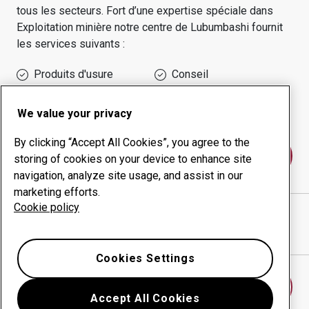
tous les secteurs.
Fort d’une expertise spéciale dans
Exploitation minière
notre centre de
Lubumbashi
fournit
les services suivants :
Produits d'usure
Conseil
Gestion des temps de
Production interne
disponibilité
We value your privacy
By clicking “Accept All Cookies”, you agree to the
Contactez-nous
storing of cookies on your device to enhance site
navigation, analyze site usage, and assist in our
marketing efforts.
Cookie policy
Hydraulic Engineering SARL
site Internet
Afficher l’itinéraire sur Google Maps
Cookies Settings
Trouver un autre centre d’usure
Accept All Cookies