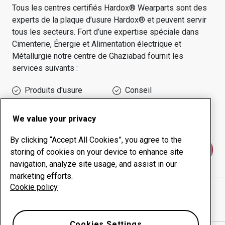
Tous les centres certifiés Hardox® Wearparts sont des
experts de la plaque d’usure Hardox® et peuvent servir
tous les secteurs.
Fort d’une expertise spéciale dans
Cimenterie, Énergie et Alimentation électrique et
Métallurgie
notre centre de
Ghaziabad
fournit les
services suivants :
Produits d'usure
Conseil
Gestion des temps de
Production interne
disponibilité
We value your privacy
By clicking “Accept All Cookies”, you agree to the
Contactez-nous
storing of cookies on your device to enhance site
navigation, analyze site usage, and assist in our
marketing efforts.
Cookie policy
ARORA ENGINEERING WORKS
site Internet
Afficher l’itinéraire sur Google Maps
Cookies Settings