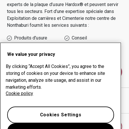
experts de la plaque d’usure Hardox® et peuvent servir
tous les secteurs.
Fort d’une expertise spéciale dans
Exploitation de carrières et Cimenterie
notre centre de
Nonthaburi
fournit les services suivants :
Produits d'usure
Conseil
Gestion des temps de
Production interne
disponibilité
We value your privacy
By clicking “Accept All Cookies”, you agree to the
Contactez-nous
storing of cookies on your device to enhance site
navigation, analyze site usage, and assist in our
marketing efforts.
Cookie policy
WILLIAM WONG GROUP CO., LTD.
site Internet
Afficher l’itinéraire sur Google Maps
Cookies Settings
Trouver un autre centre d’usure