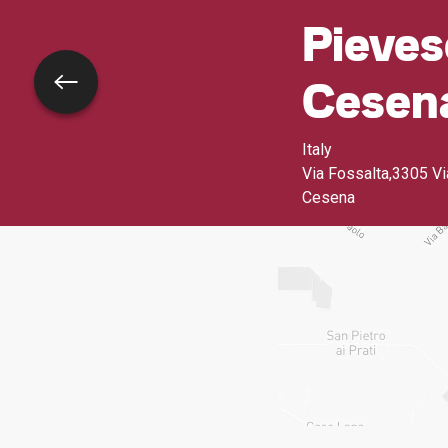
Pieves
Cesen
Retour
Italy
Via Fossalta,3305 V
Cesena