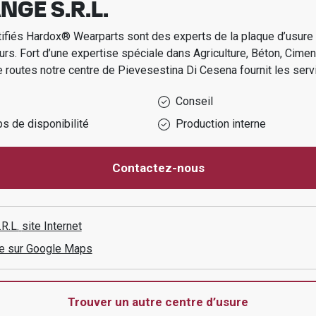
NGE S.R.L.
tifiés Hardox® Wearparts sont des experts de la plaque d’usur
urs.
Fort d’une expertise spéciale dans
Agriculture, Béton, Cimen
e routes
notre centre de
Pievesestina Di Cesena
fournit les serv
Conseil
s de disponibilité
Production interne
Contactez-nous
R.L.
site Internet
aire sur Google Maps
Trouver un autre centre d’usure