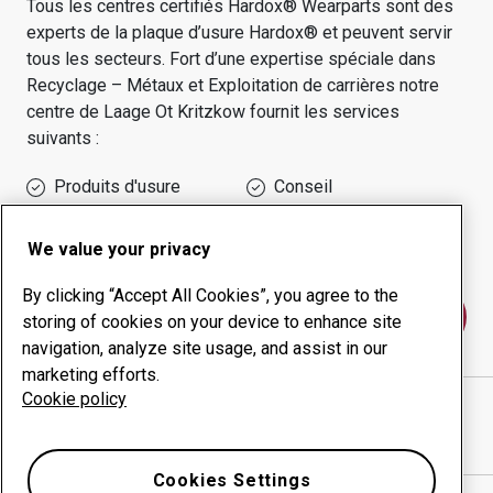
Tous les centres certifiés Hardox® Wearparts sont des
experts de la plaque d’usure Hardox® et peuvent servir
tous les secteurs.
Fort d’une expertise spéciale dans
Recyclage – Métaux et Exploitation de carrières
notre
centre de
Laage Ot Kritzkow
fournit les services
suivants :
Produits d'usure
Conseil
Gestion des temps de
Production interne
disponibilité
We value your privacy
By clicking “Accept All Cookies”, you agree to the
Contactez-nous
storing of cookies on your device to enhance site
navigation, analyze site usage, and assist in our
marketing efforts.
Cookie policy
HARMS BAUMASCHINEN GMBH
site Internet
Afficher l’itinéraire sur Google Maps
Cookies Settings