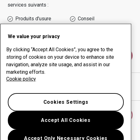
services suivants :
Produits d'usure
Conseil
Gestion des temps de
Production interne
disponibilité
We value your privacy
By clicking “Accept All Cookies”, you agree to the
Contactez-nous
storing of cookies on your device to enhance site
navigation, analyze site usage, and assist in our
marketing efforts.
Cookie policy
ABRASERVICE, LLC - SHARON
site Internet
Afficher l’itinéraire sur Google Maps
Cookies Settings
Trouver un autre centre d’usure
Accept All Cookies
Accept Only Necessary Cookies