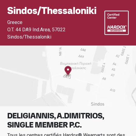
Sindos/thessaloniki
Greece
O.T. 44 DA9 Ind.Area
,
57022
Sindos/Thessaloniki
DELIGIANNIS, A.DIMITRIOS,
SINGLE MEMBER P.C.
Tous les centres certifiés Hardox® Wearparts sont des