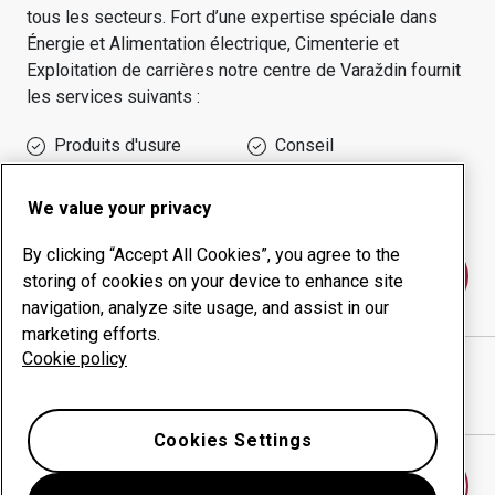
tous les secteurs.
Fort d’une expertise spéciale dans
Énergie et Alimentation électrique, Cimenterie et
Exploitation de carrières
notre centre de
Varaždin
fournit
les services suivants :
Produits d'usure
Conseil
Gestion des temps de
Production interne
disponibilité
We value your privacy
By clicking “Accept All Cookies”, you agree to the
Contactez-nous
storing of cookies on your device to enhance site
navigation, analyze site usage, and assist in our
marketing efforts.
Cookie policy
HIRŽIN COMMERCE D.O.O.
site Internet
Afficher l’itinéraire sur Google Maps
Cookies Settings
Trouver un autre centre d’usure