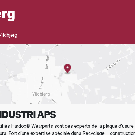
erg
ildbjerg
NDUSTRI APS
tifiés Hardox® Wearparts sont des experts de la plaque d’usur
urs.
Fort d’une expertise spéciale dans
Recyclage – construction