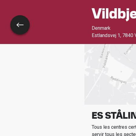
Vildbj
Retour
Denmark
Estlandsvej 1
,
7840 V
ES STÅLI
Tous les centres cer
servir tous les secte