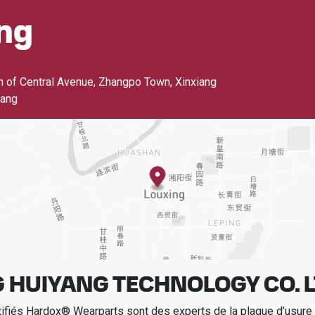
ng
n of Central Avenue, Zhangpo Town, Xinxiang
iang
 HUIYANG TECHNOLOGY CO. 
tifiés Hardox® Wearparts sont des experts de la plaque d’usur