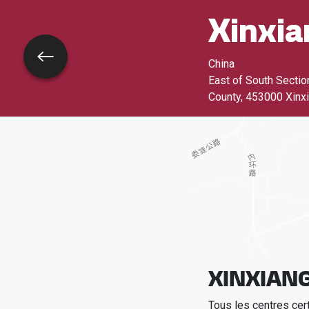
Xinxia
Retour
China
East of South Sectio
County
,
453000 Xinx
XINXIANG
Tous les centres cer