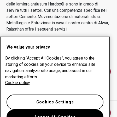
della lamiera antiusura Hardox® e sono in grado di
servire tutti i settori.
Con una competenza specifica nei
settori
Cemento, Movimentazione di materiali sfusi,
Metallurgia e Estrazione in cava
il nostro centro di
Alwar,
Rajasthan
offre i seguenti servizi:
Prodotti antiusura
Servizi di consulenza
We value your privacy
Gestione della
Produzione in-house
produttività
By clicking “Accept All Cookies”, you agree to the
storing of cookies on your device to enhance site
navigation, analyze site usage, and assist in our
Contattaci
marketing efforts.
Cookie policy
Mostra indicazioni stradali in Google Maps
Cookies Settings
Trova un altro centro antiusura