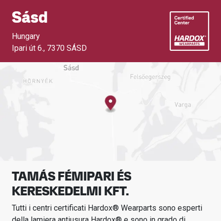
Sásd
Hungary
Ipari út 6.
,
7370 SÁSD
TAMÁS FÉMIPARI ÉS
KERESKEDELMI KFT.
Tutti i centri certificati Hardox® Wearparts sono esperti
della lamiera antiusura Hardox® e sono in grado di