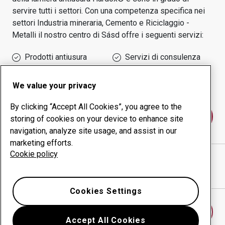
servire tutti i settori.
Con una competenza specifica nei
settori
Industria mineraria, Cemento e Riciclaggio -
Metalli
il nostro centro di
Sásd
offre i seguenti servizi:
Prodotti antiusura
Servizi di consulenza
Gestione della
Produzione in-house
produttività
We value your privacy
By clicking “Accept All Cookies”, you agree to the
Contattaci
storing of cookies on your device to enhance site
navigation, analyze site usage, and assist in our
marketing efforts.
Cookie policy
TAMÁS FÉMIPARI ÉS KERESKEDELMI KFT.
sito web
Mostra indicazioni stradali in Google Maps
Cookies Settings
Trova un altro centro antiusura
Accept All Cookies