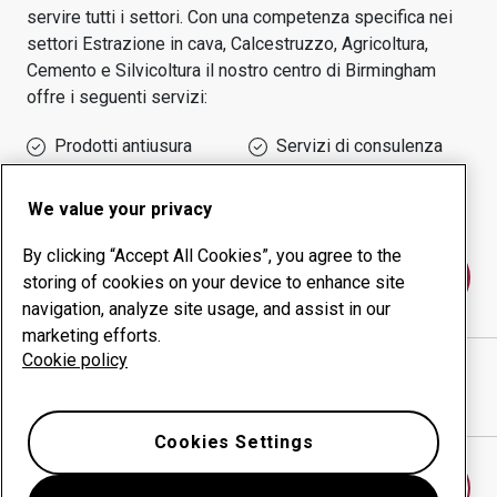
servire tutti i settori.
Con una competenza specifica nei
settori
Estrazione in cava, Calcestruzzo, Agricoltura,
Cemento e Silvicoltura
il nostro centro di
Birmingham
offre i seguenti servizi:
Prodotti antiusura
Servizi di consulenza
Gestione della
Produzione in-house
produttività
We value your privacy
By clicking “Accept All Cookies”, you agree to the
Contattaci
storing of cookies on your device to enhance site
navigation, analyze site usage, and assist in our
marketing efforts.
Cookie policy
ABRASERVICE UK LTD
sito web
Mostra indicazioni stradali in Google Maps
Cookies Settings
Trova un altro centro antiusura