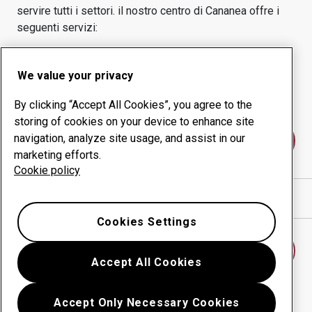
servire tutti i settori.
il nostro centro di
Cananea
offre i
seguenti servizi:
Prodotti antiusura
Servizi di consulenza
We value your privacy
Gestione della
Produzione in-house
produttività
By clicking “Accept All Cookies”, you agree to the
storing of cookies on your device to enhance site
navigation, analyze site usage, and assist in our
Contattaci
marketing efforts.
Cookie policy
Mostra indicazioni stradali in Google Maps
Cookies Settings
Trova un altro centro antiusura
Accept All Cookies
Accept Only Necessary Cookies
Torna indietro