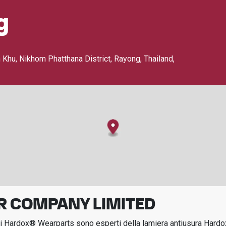
g
, Nikhom Phatthana District, Rayong, Thailand
,
R COMPANY LIMITED
icati Hardox® Wearparts sono esperti della lamiera antiusura Hard