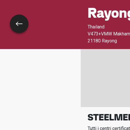
Rayon
Torna indietro
Thailand
V473+VMW Makham Khu
21180 Rayong
STEELME
Tutti i centri certif