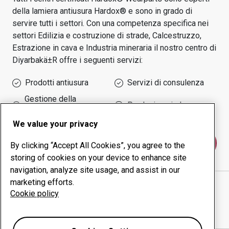
della lamiera antiusura Hardox® e sono in grado di
servire tutti i settori.
Con una competenza specifica nei
settori
Edilizia e costruzione di strade, Calcestruzzo,
Estrazione in cava e Industria mineraria
il nostro centro di
Diyarbakä±r
offre i seguenti servizi:
Prodotti antiusura
Servizi di consulenza
Gestione della
Produzione in-house
produttività
We value your privacy
Contattaci
By clicking “Accept All Cookies”, you agree to the
storing of cookies on your device to enhance site
navigation, analyze site usage, and assist in our
marketing efforts.
ADEM ÇELİK MAKİNA METAL İNŞ. OTO. İTH. İHR.
Cookie policy
TAAH.
sito web
Mostra indicazioni stradali in Google Maps