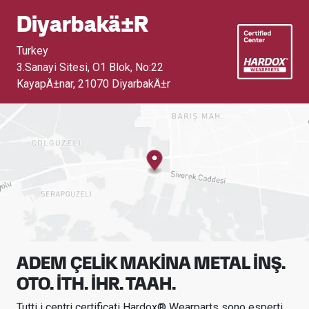
Diyarbakä±r
Turkey
3.Sanayi Sitesi, O1 Blok, No:22
KayapÄ±nar
,
21070 DiyarbakÄ±r
ADEM ÇELİK MAKİNA METAL İNŞ.
OTO. İTH. İHR. TAAH.
Tutti i centri certificati Hardox® Wearparts sono esperti