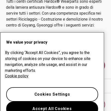
Tutti i centri certificati Hardox® Wearparts sono esperti
della lamiera antiusura Hardox® e sono in grado di
servire tutti i settori.
Con una competenza specifica nei
settori
Riciclaggio - Costruzione e demolizione
il nostro
centro di
Goyang, Gyeonggi
offre i seguenti servizi:
Prodotti antiusura
Servizi di consulenza
We value your privacy
Gestione della
Produzione in-house
produttività
By clicking “Accept All Cookies”, you agree to the
storing of cookies on your device to enhance site
navigation, analyze site usage, and assist in our
Contattaci
marketing efforts.
Cookie policy
Mostra indicazioni stradali in Google Maps
Cookies Settings
Trova un altro centro antiusura
Accept All Cookies