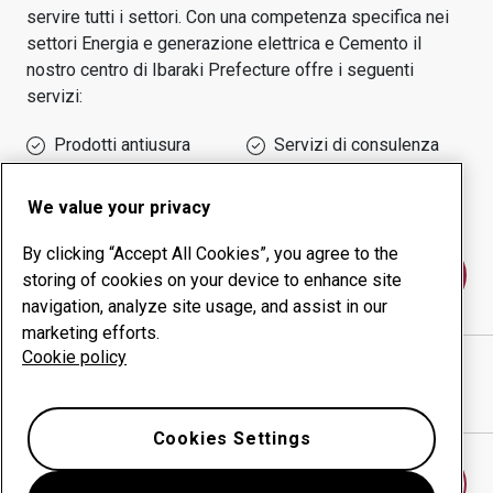
servire tutti i settori.
Con una competenza specifica nei
settori
Energia e generazione elettrica e Cemento
il
nostro centro di
Ibaraki Prefecture
offre i seguenti
servizi:
Prodotti antiusura
Servizi di consulenza
Gestione della
Produzione in-house
produttività
We value your privacy
By clicking “Accept All Cookies”, you agree to the
Contattaci
storing of cookies on your device to enhance site
navigation, analyze site usage, and assist in our
marketing efforts.
Cookie policy
SOUTETSU CO., LTD
sito web
Mostra indicazioni stradali in Google Maps
Cookies Settings
Trova un altro centro antiusura