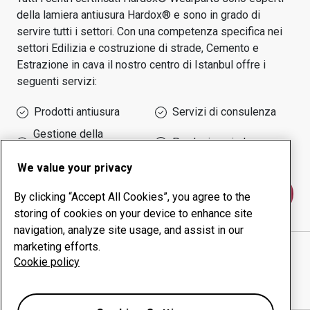
della lamiera antiusura Hardox® e sono in grado di
servire tutti i settori.
Con una competenza specifica nei
settori
Edilizia e costruzione di strade, Cemento e
Estrazione in cava
il nostro centro di
Istanbul
offre i
seguenti servizi:
Prodotti antiusura
Servizi di consulenza
Gestione della
Produzione in-house
produttività
We value your privacy
Contattaci
By clicking “Accept All Cookies”, you agree to the
storing of cookies on your device to enhance site
navigation, analyze site usage, and assist in our
marketing efforts.
ÖZEN MAK. DİZAYN İML. MONTAJ TAAH. SAN. VE
Cookie policy
TİC. LTD. ŞTİ.
sito web
Mostra indicazioni stradali in Google Maps