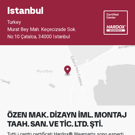
Istanbul
Turkey
Murat Bey Mah. Keçecizade Sok.
No:10 Çatalca
,
34000 Istanbul
ÖZEN MAK. DİZAYN İML. MONTAJ
TAAH. SAN. VE TİC. LTD. ŞTİ.
Tutti i centri certificati Hardox® Wearparts sono esperti