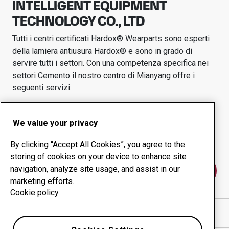
INTELLIGENT EQUIPMENT
TECHNOLOGY CO., LTD
Tutti i centri certificati Hardox® Wearparts sono esperti
della lamiera antiusura Hardox® e sono in grado di
servire tutti i settori.
Con una competenza specifica nei
settori
Cemento
il nostro centro di
Mianyang
offre i
seguenti servizi:
Prodotti antiusura
Servizi di consulenza
We value your privacy
Gestione della
Produzione in-house
produttività
By clicking “Accept All Cookies”, you agree to the
storing of cookies on your device to enhance site
navigation, analyze site usage, and assist in our
Contattaci
marketing efforts.
Cookie policy
Mostra indicazioni stradali in Google Maps